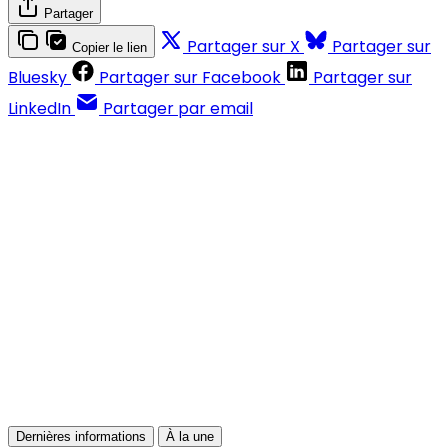
Partager
Partager sur X
Partager sur
Copier le lien
Bluesky
Partager sur Facebook
Partager sur
LinkedIn
Partager par email
Contenus réservés aux abonnés
S'abonner
Déjà abonné ?
Se connecter
Dernières informations
À la une