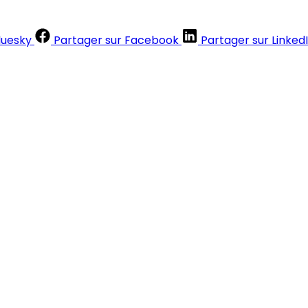
luesky
Partager sur Facebook
Partager sur Linked
Contenus réservés aux abonnés
S'abonner
Déjà abonné ?
Se connecter