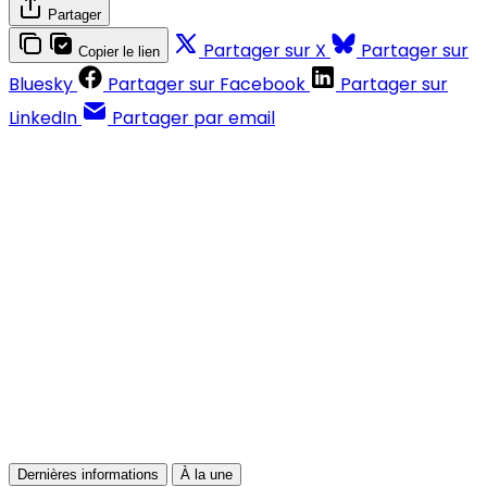
Partager
Partager sur X
Partager sur
Copier le lien
Bluesky
Partager sur Facebook
Partager sur
LinkedIn
Partager par email
Contenus réservés aux abonnés
S'abonner
Déjà abonné ?
Se connecter
Dernières informations
À la une