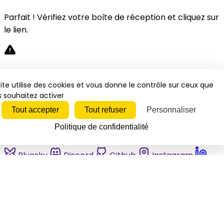
Parfait ! Vérifiez votre boîte de réception et cliquez sur
le lien.
Désolé, une erreur s'est produite. Veuillez réessayer.
ite utilise des cookies et vous donne le contrôle sur ceux que
 souhaitez activer
Fermer
Tout accepter
Tout refuser
Personnaliser
Politique de confidentialité
Bluesky
Discord
Github
Instagram
Linkedin
Mastodon
Pinterest
Reddit
Telegram
Threads
Tiktok
Whatsapp
Youtube
RSS
Actualités