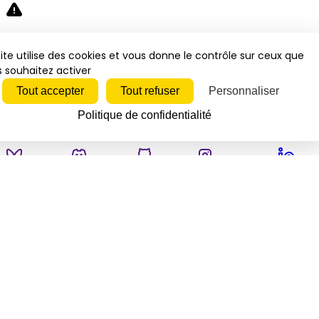
Désolé, une erreur s'est produite. Veuillez réessayer.
ite utilise des cookies et vous donne le contrôle sur ceux que
 souhaitez activer
Fermer
Tout accepter
Tout refuser
Personnaliser
Politique de confidentialité
Bluesky
Discord
Github
Instagram
Linkedin
Mastodon
Pinterest
Reddit
Telegram
Threads
Tiktok
Whatsapp
Youtube
RSS
Actualités
Economie
Politique
Juridique