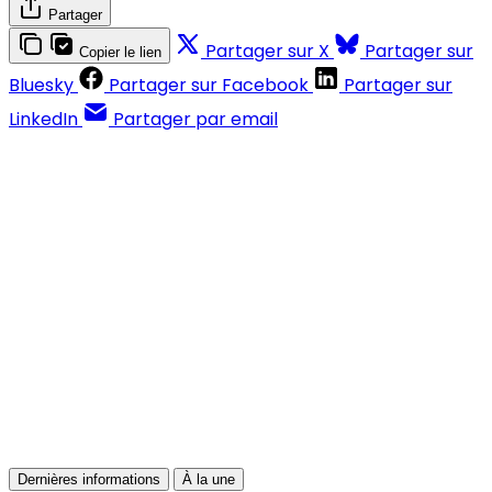
Partager
Partager sur X
Partager sur
Copier le lien
Bluesky
Partager sur Facebook
Partager sur
LinkedIn
Partager par email
Contenus réservés aux abonnés
S'abonner
Déjà abonné ?
Se connecter
Dernières informations
À la une