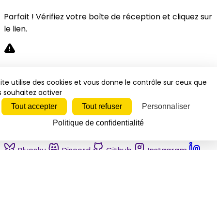
Parfait ! Vérifiez votre boîte de réception et cliquez sur
le lien.
Désolé, une erreur s'est produite. Veuillez réessayer.
ite utilise des cookies et vous donne le contrôle sur ceux que
 souhaitez activer
Fermer
Tout accepter
Tout refuser
Personnaliser
Politique de confidentialité
Bluesky
Discord
Github
Instagram
Linkedin
Mastodon
Pinterest
Reddit
Telegram
Threads
Tiktok
Whatsapp
Youtube
RSS
Actualités