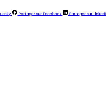
luesky
Partager sur Facebook
Partager sur Linked
Contenus réservés aux abonnés
S'abonner
Déjà abonné ?
Se connecter