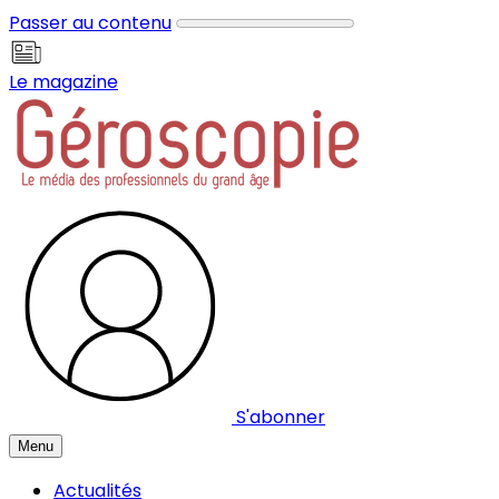
Panneau de gestion des cookies
Passer au contenu
Le magazine
S'abonner
Menu
Actualités