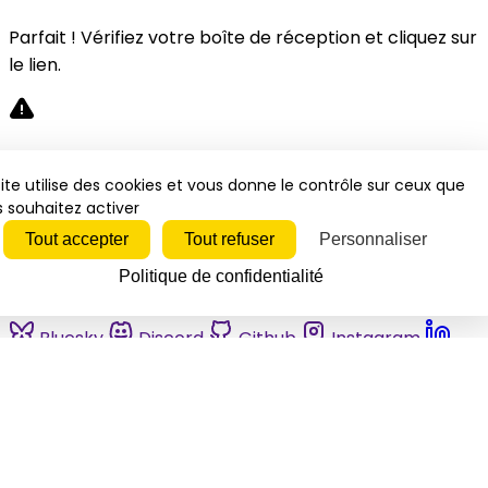
Parfait ! Vérifiez votre boîte de réception et cliquez sur
le lien.
Désolé, une erreur s'est produite. Veuillez réessayer.
ite utilise des cookies et vous donne le contrôle sur ceux que
 souhaitez activer
Fermer
Tout accepter
Tout refuser
Personnaliser
Politique de confidentialité
Bluesky
Discord
Github
Instagram
Linkedin
Mastodon
Pinterest
Reddit
Telegram
Threads
Tiktok
Whatsapp
Youtube
RSS
Actualités