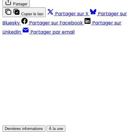
Partager
Partager sur X
Partager sur
Copier le lien
Bluesky
Partager sur Facebook
Partager sur
LinkedIn
Partager par email
Contenus réservés aux abonnés
S'abonner
Déjà abonné ?
Se connecter
Dernières informations
À la une