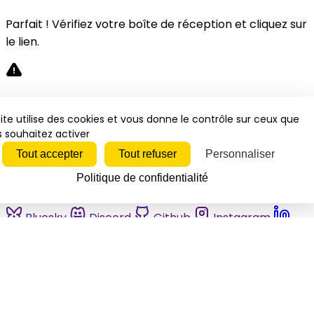
Parfait ! Vérifiez votre boîte de réception et cliquez sur
le lien.
Désolé, une erreur s'est produite. Veuillez réessayer.
ite utilise des cookies et vous donne le contrôle sur ceux que
 souhaitez activer
Fermer
Tout accepter
Tout refuser
Personnaliser
Politique de confidentialité
Bluesky
Discord
Github
Instagram
Linkedin
Mastodon
Pinterest
Reddit
Telegram
Threads
Tiktok
Whatsapp
Youtube
RSS
Actualités