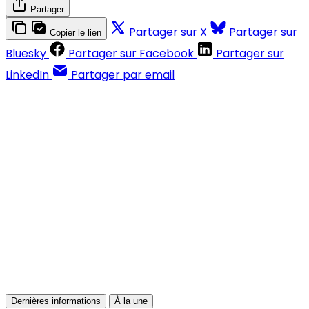
Partager
Partager sur X
Partager sur
Copier le lien
Bluesky
Partager sur Facebook
Partager sur
LinkedIn
Partager par email
Contenus réservés aux abonnés
S'abonner
Déjà abonné ?
Se connecter
Dernières informations
À la une