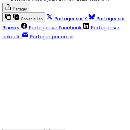
Partager
Partager sur X
Partager sur
Copier le lien
Bluesky
Partager sur Facebook
Partager sur
LinkedIn
Partager par email
Contenus réservés aux abonnés
S'abonner
Déjà abonné ?
Se connecter