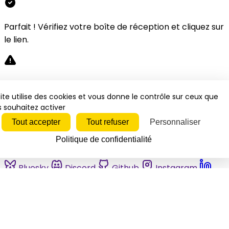
Parfait ! Vérifiez votre boîte de réception et cliquez sur
le lien.
Désolé, une erreur s'est produite. Veuillez réessayer.
ite utilise des cookies et vous donne le contrôle sur ceux que
 souhaitez activer
Fermer
Tout accepter
Tout refuser
Personnaliser
Politique de confidentialité
Bluesky
Discord
Github
Instagram
Linkedin
Mastodon
Pinterest
Reddit
Telegram
Threads
Tiktok
Whatsapp
Youtube
RSS