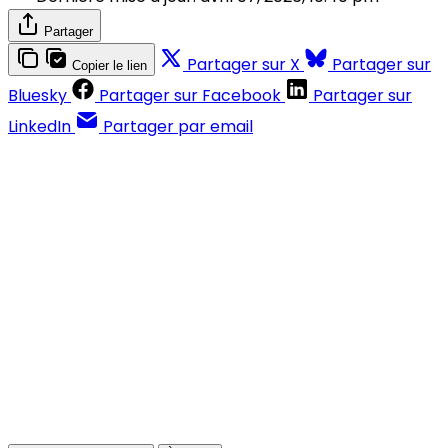
Partager
Partager sur X
Partager sur
Copier le lien
Bluesky
Partager sur Facebook
Partager sur
LinkedIn
Partager par email
Contenus réservés aux abonnés
S'abonner
Déjà abonné ?
Se connecter