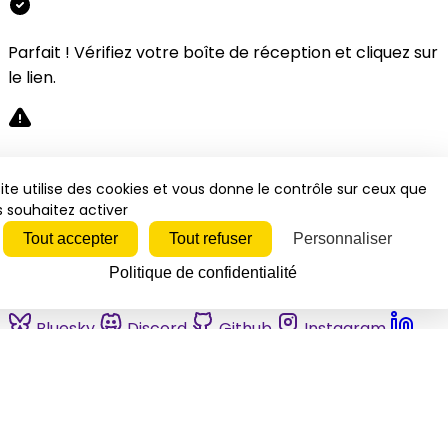
Parfait ! Vérifiez votre boîte de réception et cliquez sur
le lien.
Désolé, une erreur s'est produite. Veuillez réessayer.
ite utilise des cookies et vous donne le contrôle sur ceux que
 souhaitez activer
Fermer
Tout accepter
Tout refuser
Personnaliser
Politique de confidentialité
Bluesky
Discord
Github
Instagram
Linkedin
Mastodon
Pinterest
Reddit
Telegram
Threads
Tiktok
Whatsapp
Youtube
RSS