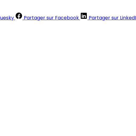
luesky
Partager sur Facebook
Partager sur Linked
Contenus réservés aux abonnés
S'abonner
Déjà abonné ?
Se connecter