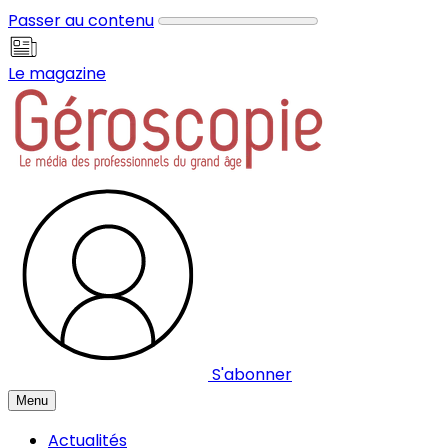
Panneau de gestion des cookies
Passer au contenu
Le magazine
S'abonner
Menu
Actualités