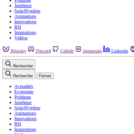
Politique
Juridique
Soin/Hygiène
Animations
Innovations
RH
Inspirations
Vidéos
Bluesky
Discord
Github
Instagram
Linkedin
Rechercher
Rechercher
Fermer
Actualités
Economie
Politique
Juridique
Soin/Hygiène
Animations
Innovations
RH
Inspirations