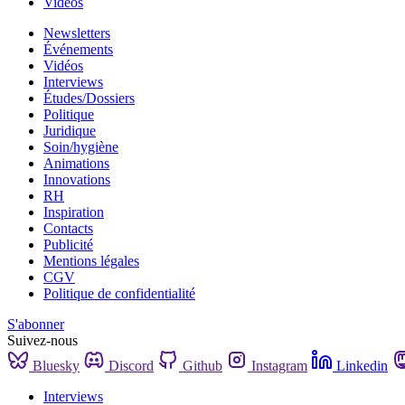
Vidéos
Newsletters
Événements
Vidéos
Interviews
Études/Dossiers
Politique
Juridique
Soin/hygiène
Animations
Innovations
RH
Inspiration
Contacts
Publicité
Mentions légales
CGV
Politique de confidentialité
S'abonner
Suivez-nous
Bluesky
Discord
Github
Instagram
Linkedin
Interviews