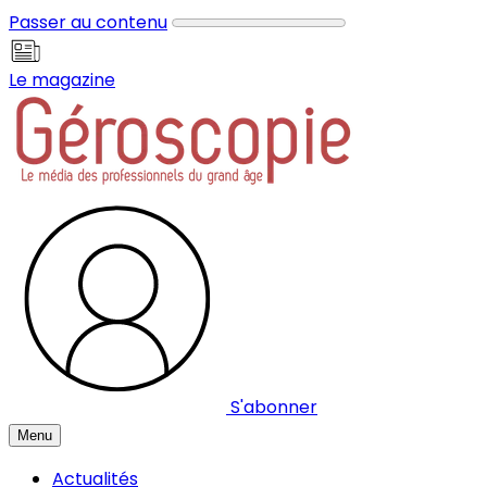
Panneau de gestion des cookies
Passer au contenu
Le magazine
S'abonner
Menu
Actualités