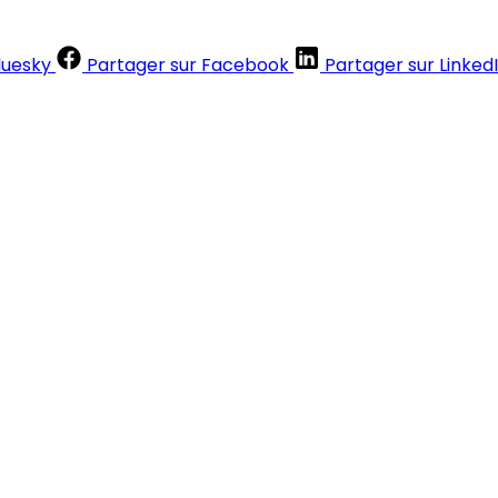
luesky
Partager sur Facebook
Partager sur Linked
Contenus réservés aux abonnés
S'abonner
Déjà abonné ?
Se connecter