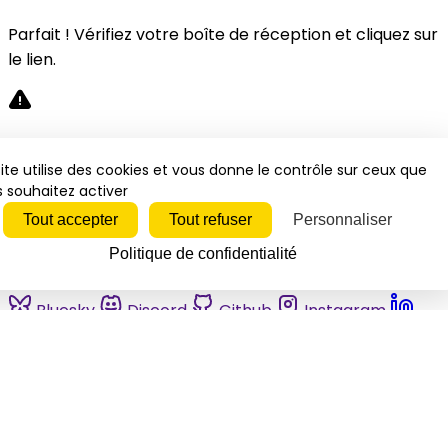
Parfait ! Vérifiez votre boîte de réception et cliquez sur
le lien.
Désolé, une erreur s'est produite. Veuillez réessayer.
ite utilise des cookies et vous donne le contrôle sur ceux que
 souhaitez activer
Fermer
Tout accepter
Tout refuser
Personnaliser
Politique de confidentialité
Bluesky
Discord
Github
Instagram
Linkedin
Mastodon
Pinterest
Reddit
Telegram
Threads
Tiktok
Whatsapp
Youtube
RSS
Actualités