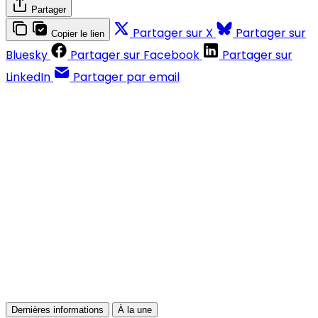
Partager
Partager sur X
Partager sur
Copier le lien
Bluesky
Partager sur Facebook
Partager sur
LinkedIn
Partager par email
Contenus réservés aux abonnés
S'abonner
Déjà abonné ?
Se connecter
Dernières informations
À la une