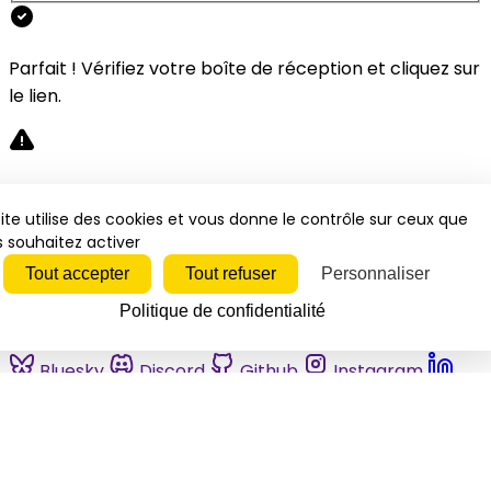
Parfait ! Vérifiez votre boîte de réception et cliquez sur
le lien.
Désolé, une erreur s'est produite. Veuillez réessayer.
ite utilise des cookies et vous donne le contrôle sur ceux que
 souhaitez activer
Fermer
Tout accepter
Tout refuser
Personnaliser
Politique de confidentialité
Bluesky
Discord
Github
Instagram
Linkedin
Mastodon
Pinterest
Reddit
Telegram
Threads
Tiktok
Whatsapp
Youtube
RSS