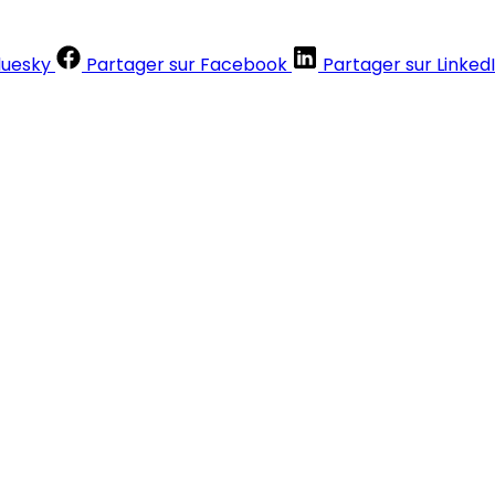
luesky
Partager sur Facebook
Partager sur Linked
Contenus réservés aux abonnés
S'abonner
Déjà abonné ?
Se connecter