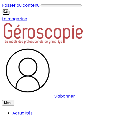
Panneau de gestion des cookies
Passer au contenu
Le magazine
S'abonner
Menu
Actualités