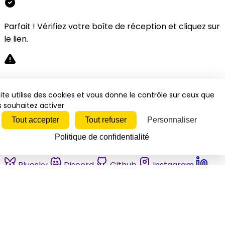
Parfait ! Vérifiez votre boîte de réception et cliquez sur
le lien.
Désolé, une erreur s'est produite. Veuillez réessayer.
ite utilise des cookies et vous donne le contrôle sur ceux que
 souhaitez activer
Fermer
Tout accepter
Tout refuser
Personnaliser
Politique de confidentialité
Bluesky
Discord
Github
Instagram
Linkedin
Mastodon
Pinterest
Reddit
Telegram
Threads
Tiktok
Whatsapp
Youtube
RSS