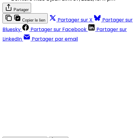
Partager
Partager sur X
Partager sur
Copier le lien
Bluesky
Partager sur Facebook
Partager sur
LinkedIn
Partager par email
Contenus réservés aux abonnés
S'abonner
Déjà abonné ?
Se connecter