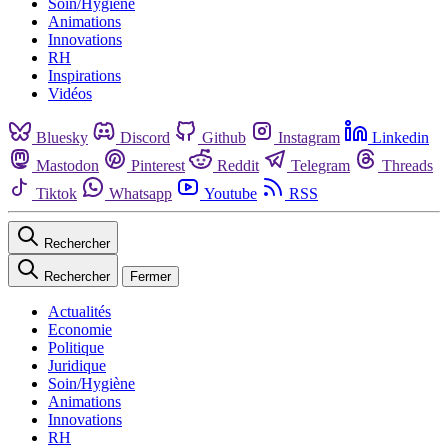
Soin/Hygiène
Animations
Innovations
RH
Inspirations
Vidéos
Bluesky
Discord
Github
Instagram
Linkedin
Mastodon
Pinterest
Reddit
Telegram
Threads
Tiktok
Whatsapp
Youtube
RSS
Rechercher
Rechercher
Fermer
Actualités
Economie
Politique
Juridique
Soin/Hygiène
Animations
Innovations
RH