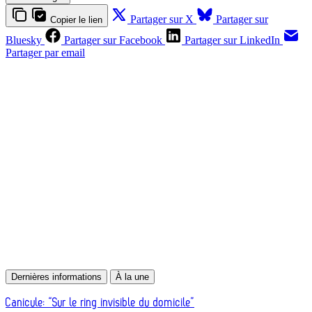
Partager sur X
Partager sur
Copier le lien
Bluesky
Partager sur Facebook
Partager sur LinkedIn
Partager par email
Contenus réservés aux abonnés
S'abonner
Déjà abonné ?
Se connecter
Dernières informations
À la une
Canicule: “Sur le ring invisible du domicile”