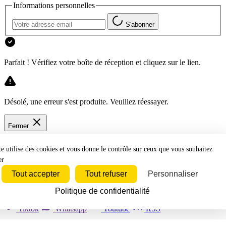
Informations personnelles
S'abonner
Parfait ! Vérifiez votre boîte de réception et cliquez sur le lien.
Désolé, une erreur s'est produite. Veuillez réessayer.
Fermer
te utilise des cookies et vous donne le contrôle sur ceux que vous souhaitez
er
Tout accepter
Tout refuser
Personnaliser
Bluesky
Discord
Github
Instagram
Linkedin
Politique de confidentialité
Mastodon
Pinterest
Reddit
Telegram
Threads
Tiktok
Whatsapp
Youtube
RSS
Actualités