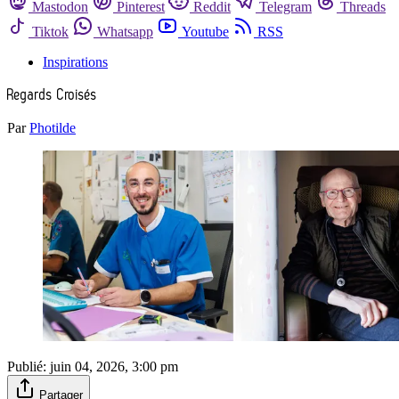
Mastodon
Pinterest
Reddit
Telegram
Threads
Tiktok
Whatsapp
Youtube
RSS
Inspirations
Regards Croisés
Par
Photilde
Publié:
juin 04, 2026, 3:00 pm
Partager