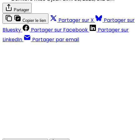
Partager
Partager sur X
Partager sur
Copier le lien
Bluesky
Partager sur Facebook
Partager sur
LinkedIn
Partager par email
Contenus réservés aux abonnés
S'abonner
Déjà abonné ?
Se connecter