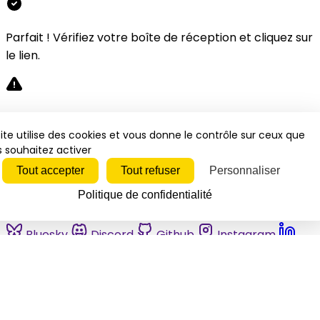
Parfait ! Vérifiez votre boîte de réception et cliquez sur
le lien.
Désolé, une erreur s'est produite. Veuillez réessayer.
ite utilise des cookies et vous donne le contrôle sur ceux que
 souhaitez activer
Fermer
Tout accepter
Tout refuser
Personnaliser
Politique de confidentialité
Bluesky
Discord
Github
Instagram
Linkedin
Mastodon
Pinterest
Reddit
Telegram
Threads
Tiktok
Whatsapp
Youtube
RSS