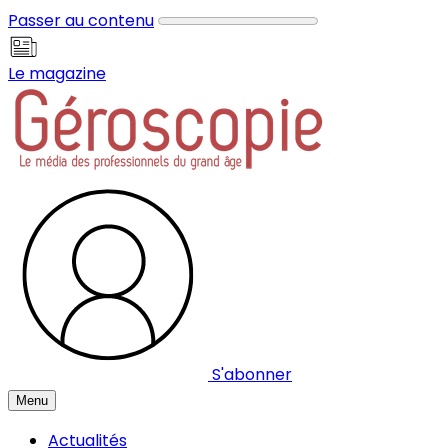
Panneau de gestion des cookies
Passer au contenu
Le magazine
S'abonner
Menu
Actualités