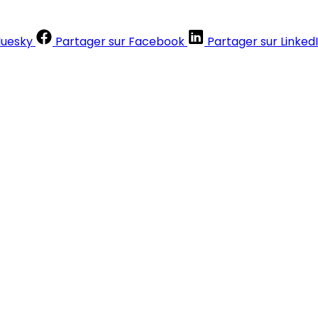
luesky
Partager sur Facebook
Partager sur Linked
Contenus réservés aux abonnés
S'abonner
Déjà abonné ?
Se connecter