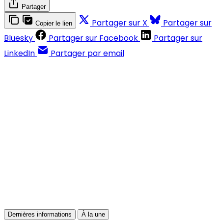
Partager
Partager sur X
Partager sur
Copier le lien
Bluesky
Partager sur Facebook
Partager sur
LinkedIn
Partager par email
Contenus réservés aux abonnés
S'abonner
Déjà abonné ?
Se connecter
Dernières informations
À la une