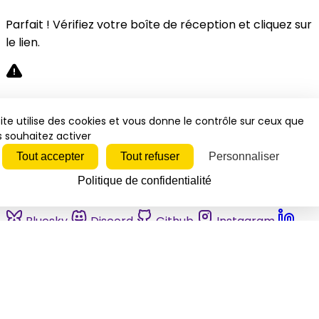
Parfait ! Vérifiez votre boîte de réception et cliquez sur
le lien.
Désolé, une erreur s'est produite. Veuillez réessayer.
ite utilise des cookies et vous donne le contrôle sur ceux que
 souhaitez activer
Fermer
Tout accepter
Tout refuser
Personnaliser
Politique de confidentialité
Bluesky
Discord
Github
Instagram
Linkedin
Mastodon
Pinterest
Reddit
Telegram
Threads
Tiktok
Whatsapp
Youtube
RSS
Actualités