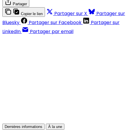
Partager
Partager sur X
Partager sur
Copier le lien
Bluesky
Partager sur Facebook
Partager sur
LinkedIn
Partager par email
Contenus réservés aux abonnés
S'abonner
Déjà abonné ?
Se connecter
Dernières informations
À la une