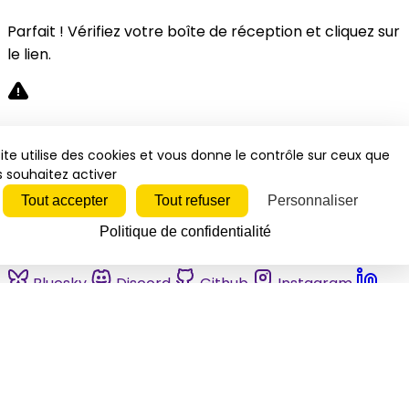
Parfait ! Vérifiez votre boîte de réception et cliquez sur
le lien.
Désolé, une erreur s'est produite. Veuillez réessayer.
ite utilise des cookies et vous donne le contrôle sur ceux que
 souhaitez activer
Fermer
Tout accepter
Tout refuser
Personnaliser
Politique de confidentialité
Bluesky
Discord
Github
Instagram
Linkedin
Mastodon
Pinterest
Reddit
Telegram
Threads
Tiktok
Whatsapp
Youtube
RSS
Actualités