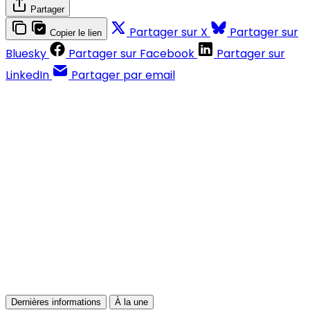
Partager
Partager sur X
Partager sur
Copier le lien
Bluesky
Partager sur Facebook
Partager sur
LinkedIn
Partager par email
Contenus réservés aux abonnés
S'abonner
Déjà abonné ?
Se connecter
Dernières informations
À la une