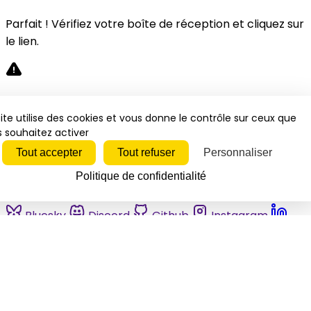
Parfait ! Vérifiez votre boîte de réception et cliquez sur
le lien.
Désolé, une erreur s'est produite. Veuillez réessayer.
ite utilise des cookies et vous donne le contrôle sur ceux que
 souhaitez activer
Fermer
Tout accepter
Tout refuser
Personnaliser
Politique de confidentialité
Bluesky
Discord
Github
Instagram
Linkedin
Mastodon
Pinterest
Reddit
Telegram
Threads
Tiktok
Whatsapp
Youtube
RSS
Actualités