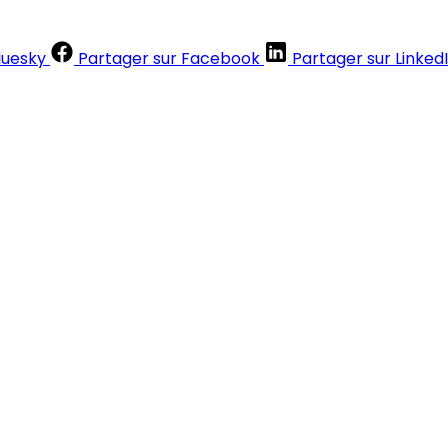
luesky
Partager sur Facebook
Partager sur Linked
Contenus réservés aux abonnés
S'abonner
Déjà abonné ?
Se connecter