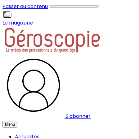
Panneau de gestion des cookies
Passer au contenu
Le magazine
S'abonner
Menu
Actualités