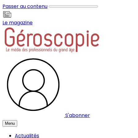
Panneau de gestion des cookies
Passer au contenu
Le magazine
S'abonner
Menu
Actualités