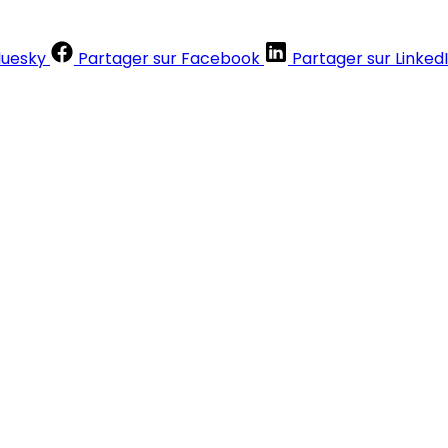
luesky
Partager sur Facebook
Partager sur Linked
Contenus réservés aux abonnés
S'abonner
Déjà abonné ?
Se connecter