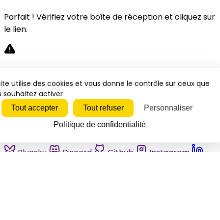
Parfait ! Vérifiez votre boîte de réception et cliquez sur
le lien.
Désolé, une erreur s'est produite. Veuillez réessayer.
ite utilise des cookies et vous donne le contrôle sur ceux que
 souhaitez activer
Fermer
Tout accepter
Tout refuser
Personnaliser
Politique de confidentialité
Bluesky
Discord
Github
Instagram
Linkedin
Mastodon
Pinterest
Reddit
Telegram
Threads
Tiktok
Whatsapp
Youtube
RSS
Actualités