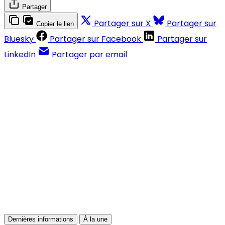
Partager
Partager sur X
Partager sur
Copier le lien
Bluesky
Partager sur Facebook
Partager sur
LinkedIn
Partager par email
Contenus réservés aux abonnés
S'abonner
Déjà abonné ?
Se connecter
Dernières informations
À la une