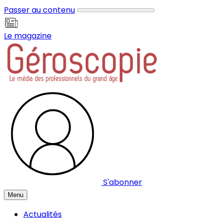
Panneau de gestion des cookies
Passer au contenu
Le magazine
S'abonner
Menu
Actualités