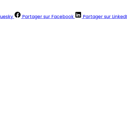
luesky
Partager sur Facebook
Partager sur Linked
Contenus réservés aux abonnés
S'abonner
Déjà abonné ?
Se connecter