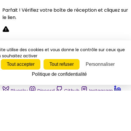
Parfait ! Vérifiez votre boîte de réception et cliquez sur
le lien.
Désolé, une erreur s'est produite. Veuillez réessayer.
ite utilise des cookies et vous donne le contrôle sur ceux que
 souhaitez activer
Fermer
Tout accepter
Tout refuser
Personnaliser
Politique de confidentialité
Bluesky
Discord
Github
Instagram
Linkedin
Mastodon
Pinterest
Reddit
Telegram
Threads
Tiktok
Whatsapp
Youtube
RSS
Actualités