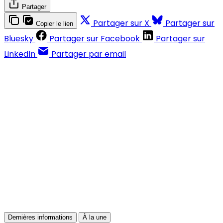
Partager
Partager sur X
Partager sur
Copier le lien
Bluesky
Partager sur Facebook
Partager sur
LinkedIn
Partager par email
Contenus réservés aux abonnés
S'abonner
Déjà abonné ?
Se connecter
Dernières informations
À la une