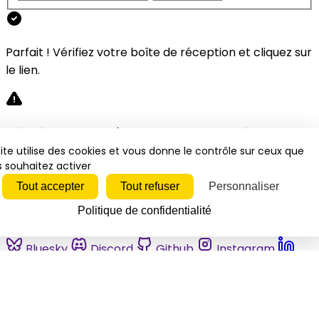
Parfait ! Vérifiez votre boîte de réception et cliquez sur
le lien.
Désolé, une erreur s'est produite. Veuillez réessayer.
ite utilise des cookies et vous donne le contrôle sur ceux que
 souhaitez activer
Fermer
Tout accepter
Tout refuser
Personnaliser
Politique de confidentialité
Bluesky
Discord
Github
Instagram
Linkedin
Mastodon
Pinterest
Reddit
Telegram
Threads
Tiktok
Whatsapp
Youtube
RSS