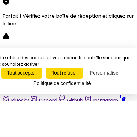
Parfait ! Vérifiez votre boîte de réception et cliquez sur
le lien.
Désolé, une erreur s'est produite. Veuillez réessayer.
ite utilise des cookies et vous donne le contrôle sur ceux que
 souhaitez activer
Fermer
Tout accepter
Tout refuser
Personnaliser
Politique de confidentialité
Bluesky
Discord
Github
Instagram
Linkedin
Mastodon
Pinterest
Reddit
Telegram
Threads
Tiktok
Whatsapp
Youtube
RSS