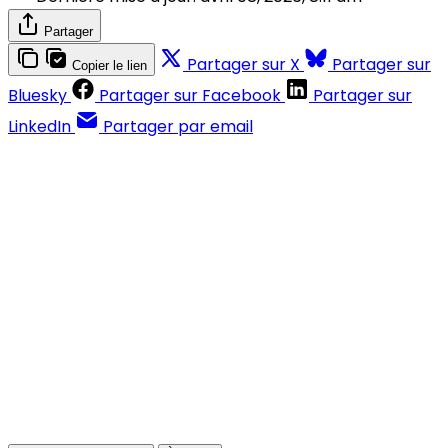
Partager
Partager sur X
Partager sur
Copier le lien
Bluesky
Partager sur Facebook
Partager sur
LinkedIn
Partager par email
Contenus réservés aux abonnés
S'abonner
Déjà abonné ?
Se connecter