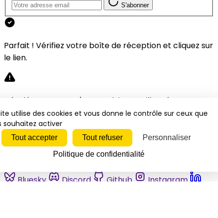
S'abonner
Parfait ! Vérifiez votre boîte de réception et cliquez sur
le lien.
Désolé, une erreur s'est produite. Veuillez réessayer.
ite utilise des cookies et vous donne le contrôle sur ceux que
 souhaitez activer
Fermer
Tout accepter
Tout refuser
Personnaliser
Politique de confidentialité
Bluesky
Discord
Github
Instagram
Linkedin
Mastodon
Pinterest
Reddit
Telegram
Threads
Tiktok
Whatsapp