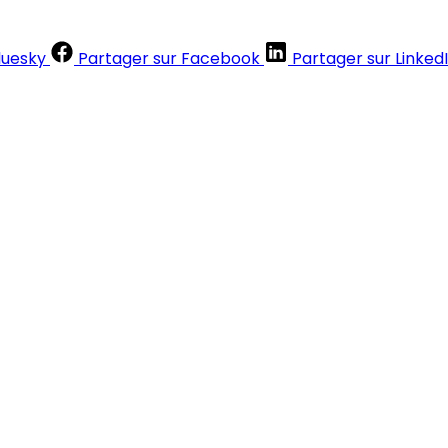
luesky
Partager sur Facebook
Partager sur Linked
Contenus réservés aux abonnés
S'abonner
Déjà abonné ?
Se connecter