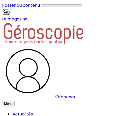
Panneau de gestion des cookies
Passer au contenu
Le magazine
S'abonner
Menu
Actualités