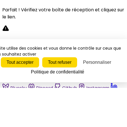
Parfait ! Vérifiez votre boîte de réception et cliquez sur
le lien.
Désolé, une erreur s'est produite. Veuillez réessayer.
ite utilise des cookies et vous donne le contrôle sur ceux que
 souhaitez activer
Fermer
Tout accepter
Tout refuser
Personnaliser
Politique de confidentialité
Bluesky
Discord
Github
Instagram
Linkedin
Mastodon
Pinterest
Reddit
Telegram
Threads
Tiktok
Whatsapp
Youtube
RSS
Actualités