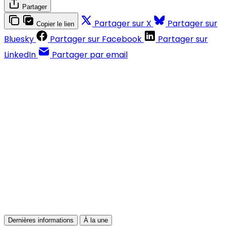
Partager
Partager sur X
Partager sur
Copier le lien
Bluesky
Partager sur Facebook
Partager sur
LinkedIn
Partager par email
Contenus réservés aux abonnés
S'abonner
Déjà abonné ?
Se connecter
Dernières informations
À la une