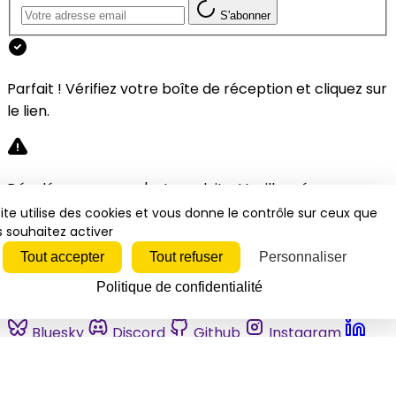
S'abonner
Parfait ! Vérifiez votre boîte de réception et cliquez sur
le lien.
Désolé, une erreur s'est produite. Veuillez réessayer.
ite utilise des cookies et vous donne le contrôle sur ceux que
 souhaitez activer
Fermer
Tout accepter
Tout refuser
Personnaliser
Politique de confidentialité
Bluesky
Discord
Github
Instagram
Linkedin
Mastodon
Pinterest
Reddit
Telegram
Threads
Tiktok
Whatsapp