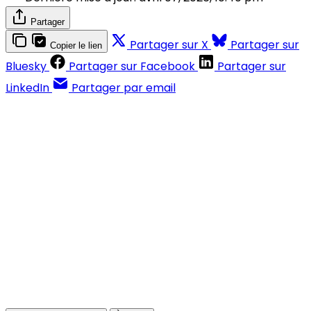
Partager
Partager sur X
Partager sur
Copier le lien
Bluesky
Partager sur Facebook
Partager sur
LinkedIn
Partager par email
Contenus réservés aux abonnés
S'abonner
Déjà abonné ?
Se connecter