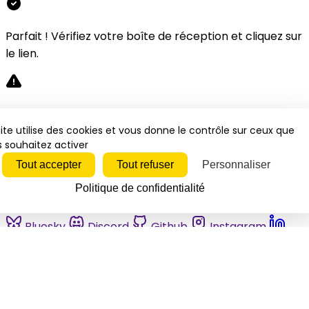
Parfait ! Vérifiez votre boîte de réception et cliquez sur
le lien.
Désolé, une erreur s'est produite. Veuillez réessayer.
ite utilise des cookies et vous donne le contrôle sur ceux que
 souhaitez activer
Fermer
Tout accepter
Tout refuser
Personnaliser
Politique de confidentialité
Bluesky
Discord
Github
Instagram
Linkedin
Mastodon
Pinterest
Reddit
Telegram
Threads
Tiktok
Whatsapp
Youtube
RSS