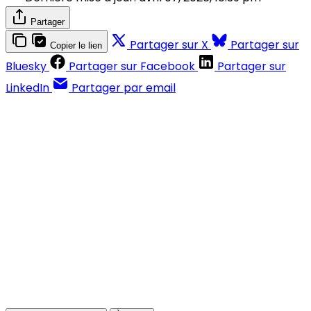
Partager
Partager sur X
Partager sur
Copier le lien
Bluesky
Partager sur Facebook
Partager sur
LinkedIn
Partager par email
Contenus réservés aux abonnés
S'abonner
Déjà abonné ?
Se connecter