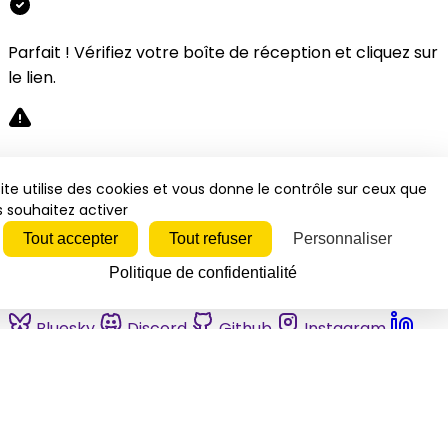
Parfait ! Vérifiez votre boîte de réception et cliquez sur
le lien.
Désolé, une erreur s'est produite. Veuillez réessayer.
ite utilise des cookies et vous donne le contrôle sur ceux que
 souhaitez activer
Fermer
Tout accepter
Tout refuser
Personnaliser
Politique de confidentialité
Bluesky
Discord
Github
Instagram
Linkedin
Mastodon
Pinterest
Reddit
Telegram
Threads
Tiktok
Whatsapp
Youtube
RSS