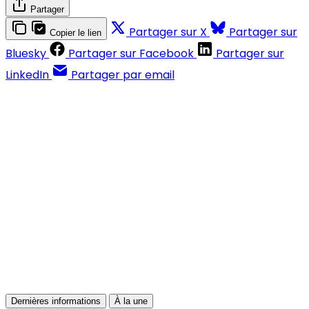
Partager
Partager sur X
Partager sur
Copier le lien
Bluesky
Partager sur Facebook
Partager sur
LinkedIn
Partager par email
Contenus réservés aux abonnés
S'abonner
Déjà abonné ?
Se connecter
Dernières informations
À la une