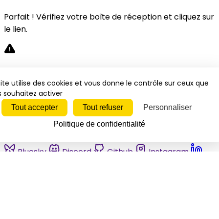
Parfait ! Vérifiez votre boîte de réception et cliquez sur
le lien.
Désolé, une erreur s'est produite. Veuillez réessayer.
ite utilise des cookies et vous donne le contrôle sur ceux que
 souhaitez activer
Fermer
Tout accepter
Tout refuser
Personnaliser
Politique de confidentialité
Bluesky
Discord
Github
Instagram
Linkedin
Mastodon
Pinterest
Reddit
Telegram
Threads
Tiktok
Whatsapp
Youtube
RSS
Actualités