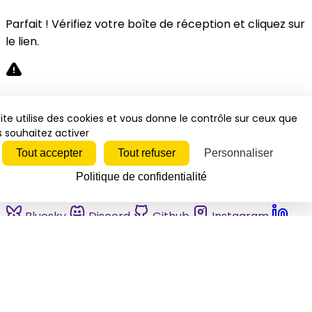
Parfait ! Vérifiez votre boîte de réception et cliquez sur
le lien.
Désolé, une erreur s'est produite. Veuillez réessayer.
ite utilise des cookies et vous donne le contrôle sur ceux que
 souhaitez activer
Fermer
Tout accepter
Tout refuser
Personnaliser
Politique de confidentialité
Bluesky
Discord
Github
Instagram
Linkedin
Mastodon
Pinterest
Reddit
Telegram
Threads
Tiktok
Whatsapp
Youtube
RSS
Actualités