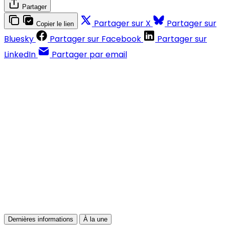
Partager
Partager sur X
Partager sur
Copier le lien
Bluesky
Partager sur Facebook
Partager sur
LinkedIn
Partager par email
Contenus réservés aux abonnés
S'abonner
Déjà abonné ?
Se connecter
Dernières informations
À la une