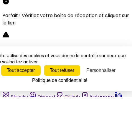
Parfait ! Vérifiez votre boîte de réception et cliquez sur
le lien.
Désolé, une erreur s'est produite. Veuillez réessayer.
ite utilise des cookies et vous donne le contrôle sur ceux que
 souhaitez activer
Fermer
Tout accepter
Tout refuser
Personnaliser
Politique de confidentialité
Bluesky
Discord
Github
Instagram
Linkedin
Mastodon
Pinterest
Reddit
Telegram
Threads
Tiktok
Whatsapp
Youtube
RSS