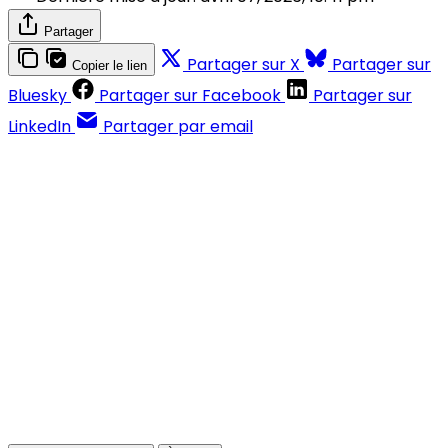
Partager
Partager sur X
Partager sur
Copier le lien
Bluesky
Partager sur Facebook
Partager sur
LinkedIn
Partager par email
Contenus réservés aux abonnés
S'abonner
Déjà abonné ?
Se connecter