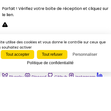
Parfait ! Vérifiez votre boîte de réception et cliquez sur
le lien.
Désolé, une erreur s'est produite. Veuillez réessayer.
ite utilise des cookies et vous donne le contrôle sur ceux que
 souhaitez activer
Fermer
Tout accepter
Tout refuser
Personnaliser
Politique de confidentialité
Bluesky
Discord
Github
Instagram
Linkedin
Mastodon
Pinterest
Reddit
Telegram
Threads
Tiktok
Whatsapp
Youtube
RSS
Actualités