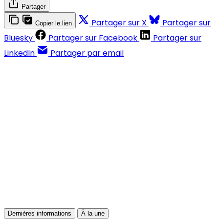
Partager
Partager sur X
Partager sur
Copier le lien
Bluesky
Partager sur Facebook
Partager sur
LinkedIn
Partager par email
Contenus réservés aux abonnés
S'abonner
Déjà abonné ?
Se connecter
Dernières informations
À la une