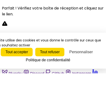
Parfait ! Vérifiez votre boîte de réception et cliquez sur
le lien.
Désolé, une erreur s'est produite. Veuillez réessayer.
ite utilise des cookies et vous donne le contrôle sur ceux que
 souhaitez activer
Fermer
Tout accepter
Tout refuser
Personnaliser
Politique de confidentialité
Bluesky
Discord
Github
Instagram
Linkedin
Mastodon
Pinterest
Reddit
Telegram
Threads
Tiktok
Whatsapp
Youtube
RSS
Actualités