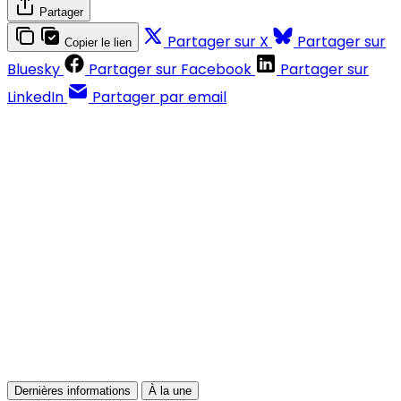
Partager
Partager sur X
Partager sur
Copier le lien
Bluesky
Partager sur Facebook
Partager sur
LinkedIn
Partager par email
Contenus réservés aux abonnés
S'abonner
Déjà abonné ?
Se connecter
Dernières informations
À la une