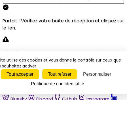
Parfait ! Vérifiez votre boîte de réception et cliquez sur
le lien.
Désolé, une erreur s'est produite. Veuillez réessayer.
ite utilise des cookies et vous donne le contrôle sur ceux que
 souhaitez activer
Fermer
Tout accepter
Tout refuser
Personnaliser
Politique de confidentialité
Bluesky
Discord
Github
Instagram
Linkedin
Mastodon
Pinterest
Reddit
Telegram
Threads
Tiktok
Whatsapp
Youtube
RSS