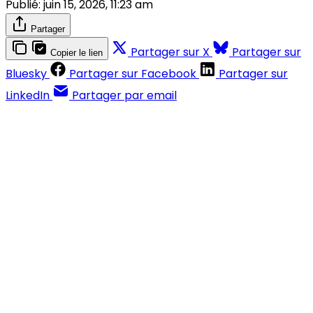
Publié:
juin 15, 2026, 11:23 am
Partager
Partager sur X
Partager sur
Copier le lien
Bluesky
Partager sur Facebook
Partager sur
LinkedIn
Partager par email
Contenus réservés aux abonnés
S'abonner
Déjà abonné ?
Se connecter