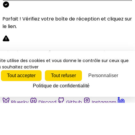
Parfait ! Vérifiez votre boîte de réception et cliquez sur
le lien.
Désolé, une erreur s'est produite. Veuillez réessayer.
ite utilise des cookies et vous donne le contrôle sur ceux que
 souhaitez activer
Fermer
Tout accepter
Tout refuser
Personnaliser
Politique de confidentialité
Bluesky
Discord
Github
Instagram
Linkedin
Mastodon
Pinterest
Reddit
Telegram
Threads
Tiktok
Whatsapp
Youtube
RSS