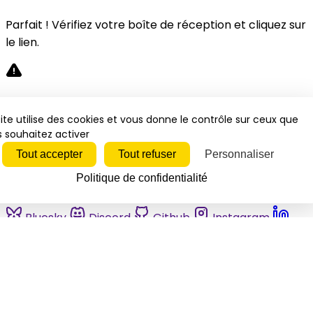
Parfait ! Vérifiez votre boîte de réception et cliquez sur
le lien.
Désolé, une erreur s'est produite. Veuillez réessayer.
ite utilise des cookies et vous donne le contrôle sur ceux que
 souhaitez activer
Fermer
Tout accepter
Tout refuser
Personnaliser
Politique de confidentialité
Bluesky
Discord
Github
Instagram
Linkedin
Mastodon
Pinterest
Reddit
Telegram
Threads
Tiktok
Whatsapp
Youtube
RSS
Actualités