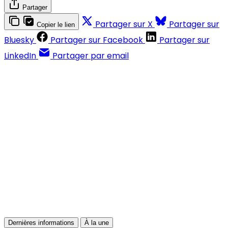
Partager
Partager sur X
Partager sur
Copier le lien
Bluesky
Partager sur Facebook
Partager sur
LinkedIn
Partager par email
Contenus réservés aux abonnés
S'abonner
Déjà abonné ?
Se connecter
Dernières informations
À la une