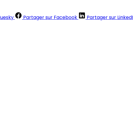
luesky
Partager sur Facebook
Partager sur Linked
Contenus réservés aux abonnés
S'abonner
Déjà abonné ?
Se connecter