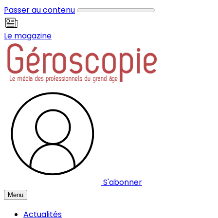
Panneau de gestion des cookies
Passer au contenu
Le magazine
S'abonner
Menu
Actualités