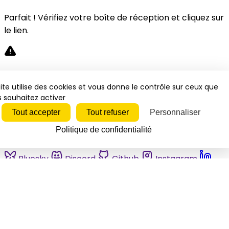
Parfait ! Vérifiez votre boîte de réception et cliquez sur
le lien.
Désolé, une erreur s'est produite. Veuillez réessayer.
ite utilise des cookies et vous donne le contrôle sur ceux que
 souhaitez activer
Fermer
Tout accepter
Tout refuser
Personnaliser
Politique de confidentialité
Bluesky
Discord
Github
Instagram
Linkedin
Mastodon
Pinterest
Reddit
Telegram
Threads
Tiktok
Whatsapp
Youtube
RSS
Actualités