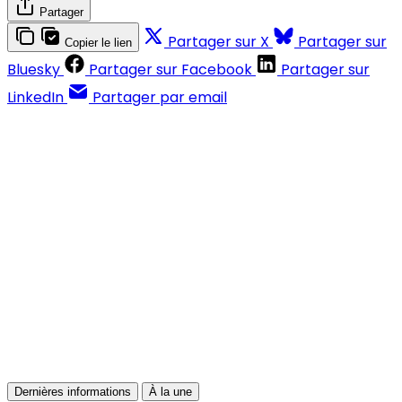
Partager
Partager sur X
Partager sur
Copier le lien
Bluesky
Partager sur Facebook
Partager sur
LinkedIn
Partager par email
Contenus réservés aux abonnés
S'abonner
Déjà abonné ?
Se connecter
Dernières informations
À la une