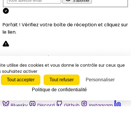
S'abonner
Parfait ! Vérifiez votre boîte de réception et cliquez sur
le lien.
Désolé, une erreur s'est produite. Veuillez réessayer.
ite utilise des cookies et vous donne le contrôle sur ceux que
 souhaitez activer
Fermer
Tout accepter
Tout refuser
Personnaliser
Politique de confidentialité
Bluesky
Discord
Github
Instagram
Linkedin
Mastodon
Pinterest
Reddit
Telegram
Threads
Tiktok
Whatsapp