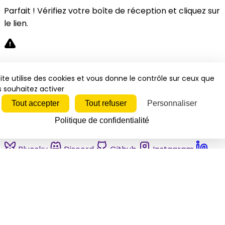
Parfait ! Vérifiez votre boîte de réception et cliquez sur
le lien.
Désolé, une erreur s'est produite. Veuillez réessayer.
ite utilise des cookies et vous donne le contrôle sur ceux que
 souhaitez activer
Fermer
Tout accepter
Tout refuser
Personnaliser
Politique de confidentialité
Bluesky
Discord
Github
Instagram
Linkedin
Mastodon
Pinterest
Reddit
Telegram
Threads
Tiktok
Whatsapp
Youtube
RSS
Actualités