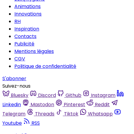
Animations
Innovations
RH
Inspiration
Contacts
Publicité
Mentions légales
CGV
Politique de confidentialité
S'abonner
Suivez-nous
Bluesky
Discord
Github
Instagram
Linkedin
Mastodon
Pinterest
Reddit
Telegram
Threads
Tiktok
Whatsapp
Youtube
RSS