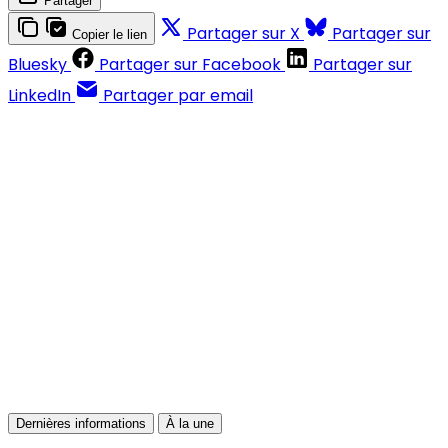
Partager
Partager sur X
Partager sur
Copier le lien
Bluesky
Partager sur Facebook
Partager sur
LinkedIn
Partager par email
Contenus réservés aux abonnés
S'abonner
Déjà abonné ?
Se connecter
Dernières informations
À la une