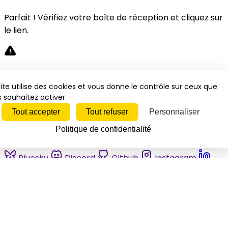
Parfait ! Vérifiez votre boîte de réception et cliquez sur
le lien.
Désolé, une erreur s'est produite. Veuillez réessayer.
ite utilise des cookies et vous donne le contrôle sur ceux que
 souhaitez activer
Fermer
Tout accepter
Tout refuser
Personnaliser
Politique de confidentialité
Bluesky
Discord
Github
Instagram
Linkedin
Mastodon
Pinterest
Reddit
Telegram
Threads
Tiktok
Whatsapp
Youtube
RSS
Actualités