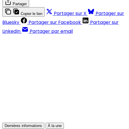
Partager
Partager sur X
Partager sur
Copier le lien
Bluesky
Partager sur Facebook
Partager sur
LinkedIn
Partager par email
Contenus réservés aux abonnés
S'abonner
Déjà abonné ?
Se connecter
Dernières informations
À la une