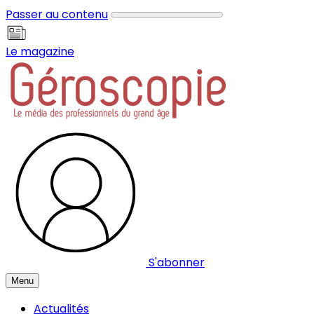
Panneau de gestion des cookies
Passer au contenu
Le magazine
S'abonner
Menu
Actualités