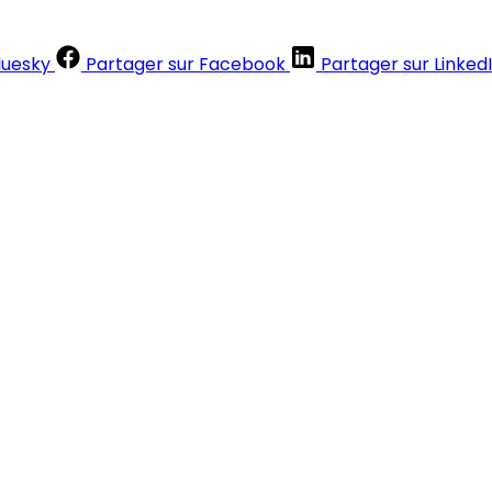
luesky
Partager sur Facebook
Partager sur Linked
Contenus réservés aux abonnés
S'abonner
Déjà abonné ?
Se connecter